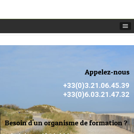
[slide-anything id=”4801″]
Appelez-nous
+33(0)3.21.06.45.39
+33(0)6.03.21.47.32
Besoin d'un organisme de formation ?