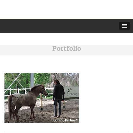
[slide-anything id=”4801″]
Portfolio