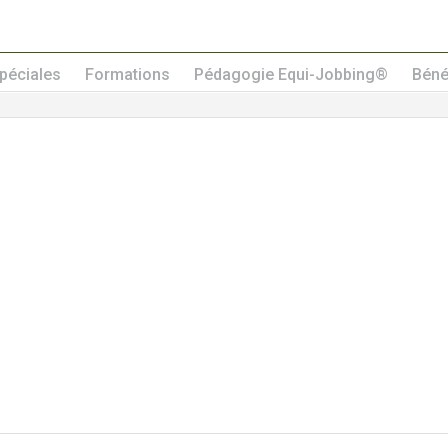
[slide-anything id=”4801″]
péciales
Formations
Pédagogie Equi-Jobbing®
Béné